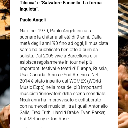
Tilocca
” e “
Salvatore Fancello. La forma
inquieta
”.
Paolo Angeli
Nato nel 1970, Paolo Angeli inizia a
suonare la chitarra all’età di 9 anni. Dalla
metà degli anni ’90 fino ad oggi, il musicista
sardo ha pubblicato ben otto album da
solista. Dal 2005 vive a Barcellona e si
esibisce regolarmente in tour nei più
importanti festival e teatri d’ Europa, Russia,
Usa, Canada, Africa e Sud America. Nel
2014 è stato inserito dal WOMEX (WOrld
Music Expo) nella rosa dei più importanti
musicisti ‘innovatori’ della scena mondiale.
Negli anni ha improvvisato e collaborato
con numerosi musicisti, tra i quali Antonello
Salis, Fred Frith, Hamid Drake, Evan Parker,
Pat Metheny e Jon Rose.