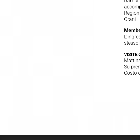
Bambini
accompa
Regiona
Orani
Membe
L’ingre
stesso!
VISITE
Mattina
Su pren
Costo d