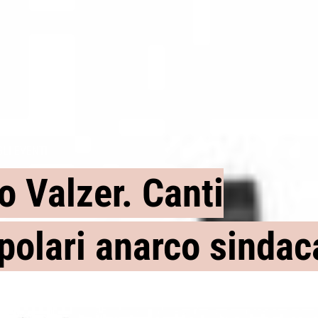
GLI EVENTI
o Valzer. Canti
polari anarco sindac