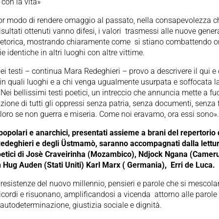
con la vita»
ior modo di rendere omaggio al passato, nella consapevolezza c
isultati ottenuti vanno difesi, i valori
trasmessi alle nuove gener
retorica, mostrando chiaramente come
si stiano combattendo o
ie identiche in altri luoghi con altre vittime.
ei testi – continua Mara Redeghieri – provo a descrivere il qui e 
in quali luoghi e a chi venga ugualmente usurpata e soffocata l
. Nei bellissimi testi poetici, un intreccio che annuncia mette a fu
zione di tutti gli oppressi senza patria, senza documenti, senza 
loro se non guerra e miseria. Come noi eravamo, ora essi sono»
 popolari e anarchici, presentati assieme a brani del repertorio 
edeghieri e degli Üstmamò, saranno accompagnati dalla lettur
poetici di Josè Craveirinha (Mozambico), Ndjock Ngana (Camer
 Hug Auden (Stati Uniti) Karl Marx ( Germania),
Erri de Luca.
 resistenze del nuovo millennio, pensieri e parole che si mescola
ricordi e risuonano, amplificandosi a vicenda
attorno alle parole
, autodeterminazione, giustizia sociale e dignità.