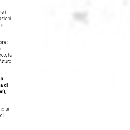
he i
azioni
ra
ora :
a
oco, la
futuro
.
di
a di
un),
no ai
 di