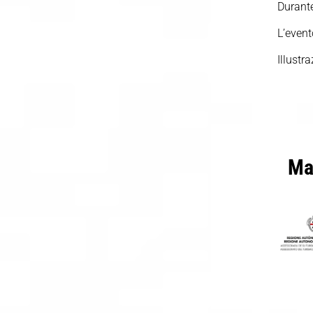
Durante
L’even
Illustr
Ma