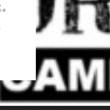
o
i di
i