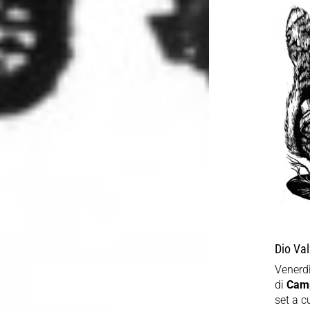
Dio Val
Venerd
di
Camp
set a c