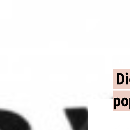
< TUTTI 
Di
po