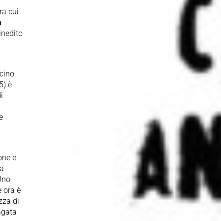
ra cui
a
 inedito
icino
5) è
i
e
one e
la
 Uno
e ora è
zza di
agata