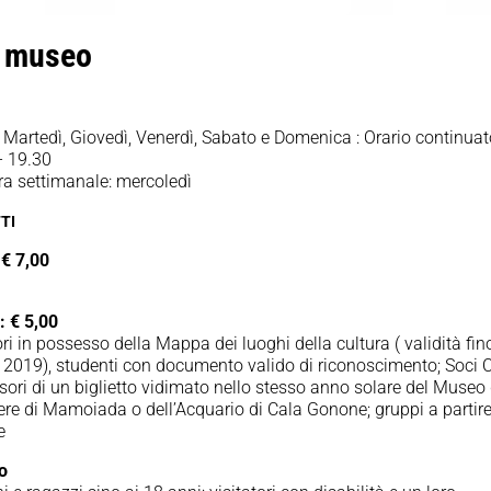
o museo
 Martedì, Giovedì, Venerdì, Sabato e Domenica : Orario continua
– 19.30
ra settimanale: mercoledì
TI
 € 7,00
i.
: € 5,00
ori in possesso della Mappa dei luoghi della cultura ( validità fin
 2019), studenti con documento valido di riconoscimento; Soci 
ori di un biglietto vidimato nello stesso anno solare del Museo 
re di Mamoiada o dell’Acquario di Cala Gonone; gruppi a partir
e
to