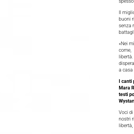
spesso 
Il migl
buoni r
senza 
battagl
«Nei mi
come,
libertà
dispera
a casa 
I canti
Mara R
testi 
Wystan
Voci di
nostri 
libertà