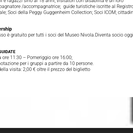
 e ragazzi sino ai 18 anni; visitatori con disabilità e un loro
gnatore /accompagnatrice; guide turistiche iscritte al Registr
le; Soci della Peggy Guggenheim Collection; Soci ICOM; cittadin
rship
sso è gratuito per tutti i soci del Museo Nivola.Diventa socio ogg
 GUIDATE
 ore 11:30 – Pomeriggio ore 16:00;
otazione per i gruppi a partire da 10 persone.
ella visita: 2,00 € oltre il prezzo del biglietto