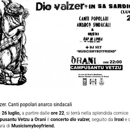
zer. Canti popolari anarco sindacali
ì
26 luglio,
a partire dalle
ore 22
, si terrà nella splendida cornice
usantu Vetzu a Orani
il
concerto
dio valzer,
seguito da
Iroxi
e 
ura di
Musicismyboyfriend.