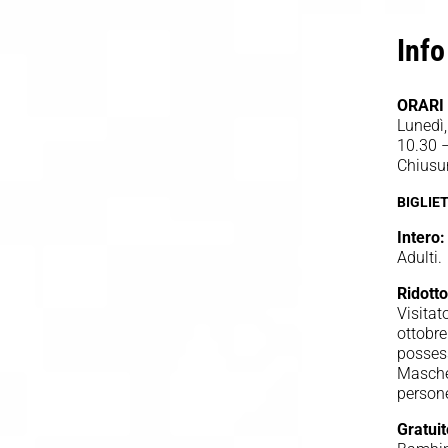
Inf
ORARI
Lunedì,
10.30 
Chiusu
BIGLIET
Intero:
Adult
Ridotto
Visitat
ottobre
possess
Masche
person
Gratui