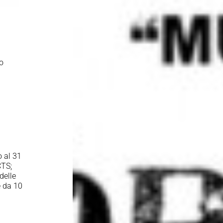
to
o al 31
CTS;
delle
e da 10