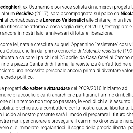
edeghieri,
ex Üstmamò e poi voce solista di numerosi progetti t
mo album
Recidiva
(2017), sarà accompagnata sul palco da
Nicol
ni
al contrabbasso e
Lorenzo Valdesalici
alle chitarre, in un live
lla riflessione attorno a cosa voglia dire, nel 2019, festeggiare e
 ancora in nostri laici anniversari di lotta e liberazione.
 come lei, nata e cresciuta su quell’Appennino “resistente” così v
nea Gotica, che fin dal primo concerto di
Materiale resistente
(199
bituata a calcare i palchi del 25 aprile, da Casa Cervi al Campo d
 fino a piazza Garibaldi di Parma, la resistenza è un’attitudine e
ascismo una necessità personale ancora prima di diventare valor
 e credo politico.
ue progetti
dio valzer
e
Attanadara
del 2009/2010 iniziamo ad
ndire e raccogliere canti anarchici e partigiani, fiamme di ribelli
ione di un tempo non troppo passato, le voci di chi si è assunto 
abilità e schierato a combattere per la nostra causa libertaria.
 lucido al nostro presente sarà il modo di preparare il futuro ch
ostre mani, per onorare e proseguire il cammino di onestà e fiere
vero si è immolato, regalandoci
il sogno della propria libertà
p