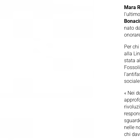
Mara R
l’ulti
Bonaci
nato da
onorare
Per chi
alla Li
stata a
Fossoli
l’antif
sociale
« Nei d
approfo
rivoluz
respons
sguardo
nelle n
chi dav