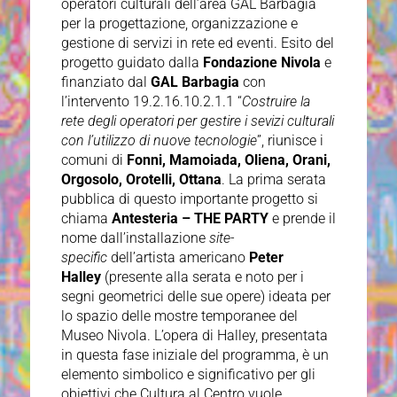
operatori culturali dell’area GAL Barbagia
per la progettazione, organizzazione e
gestione di servizi in rete ed eventi. Esito del
progetto guidato dalla
Fondazione Nivola
e
finanziato dal
GAL Barbagia
con
l’intervento 19.2.16.10.2.1.1 “
Costruire la
rete degli operatori per gestire i sevizi culturali
con l’utilizzo di nuove tecnologie
”, riunisce i
comuni di
Fonni, Mamoiada, Oliena, Orani,
Orgosolo, Orotelli, Ottana
. La prima serata
pubblica di questo importante progetto si
chiama
Antesteria – THE PARTY
e prende il
nome dall’installazione
site-
specific
dell’artista americano
Peter
Halley
(presente alla serata e noto per i
segni geometrici delle sue opere) ideata per
lo spazio delle mostre temporanee del
Museo Nivola. L’opera di Halley, presentata
in questa fase iniziale del programma, è un
elemento simbolico e significativo per gli
obiettivi che Cultura al Centro vuole