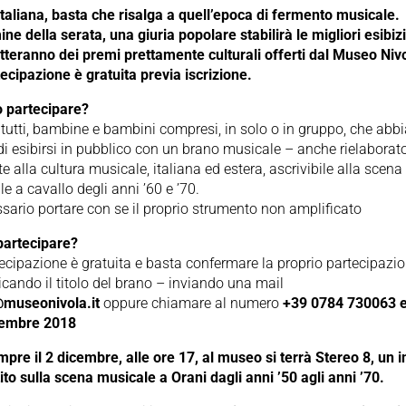
taliana, basta che risalga a quell’epoca di fermento musicale.
ine della serata, una giuria popolare stabilirà le migliori esibiz
tteranno dei premi prettamente culturali offerti dal Museo Niv
ecipazione è gratuita previa iscrizione.
ò partecipare?
 tutti, bambine e bambini compresi, in solo o in gruppo, che ab
di esibirsi in pubblico con un brano musicale – anche rielaborat
te alla cultura musicale, italiana ed estera, ascrivibile alla scena
e a cavallo degli anni ’60 e ’70.
sario portare con se il proprio strumento non amplificato
artecipare?
ecipazione è gratuita e basta confermare la proprio partecipazi
ando il titolo del brano – inviando una mail
@museonivola.it
oppure chiamare al numero
+39 0784 730063 en
vembre 2018
pre il 2 dicembre, alle ore 17, al museo si terrà Stereo 8, un 
tito sulla scena musicale a Orani dagli anni ’50 agli anni ’70.