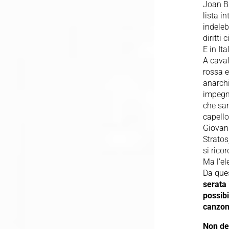
Joan Ba
lista i
indeleb
diritti
E in It
A caval
rossa e
anarchi
impegna
che sar
capell
Giovann
Stratos
si rico
Ma l’el
Da que
serata 
possibi
canzone
Non de