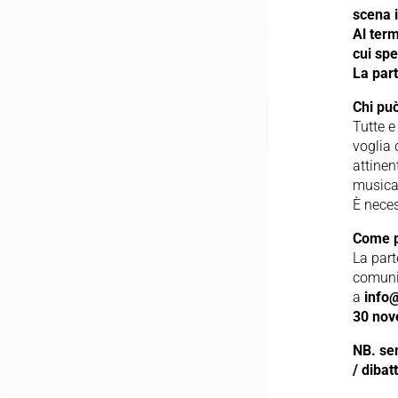
scena i
Al term
cui spe
La part
Chi pu
Tutte e
voglia 
attinen
musical
È neces
Come p
La part
comunic
a
info
30 no
NB. sem
/ dibat