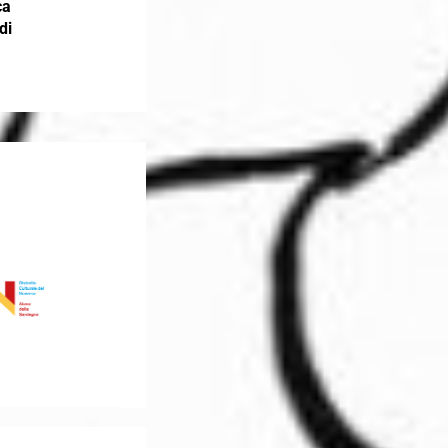
ca
di