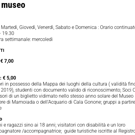
o museo
 Martedì, Giovedì, Venerdì, Sabato e Domenica : Orario continua
– 19.30
ra settimanale: mercoledì
TI
 € 7,00
i.
: € 5,00
ori in possesso della Mappa dei luoghi della cultura ( validità fin
 2019), studenti con documento valido di riconoscimento; Soci 
ori di un biglietto vidimato nello stesso anno solare del Museo 
re di Mamoiada o dell’Acquario di Cala Gonone; gruppi a partir
e
to
 e ragazzi sino ai 18 anni; visitatori con disabilità e un loro
gnatore /accompagnatrice; guide turistiche iscritte al Registr