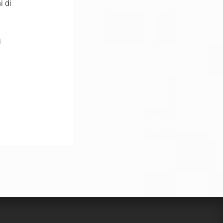
i di
i