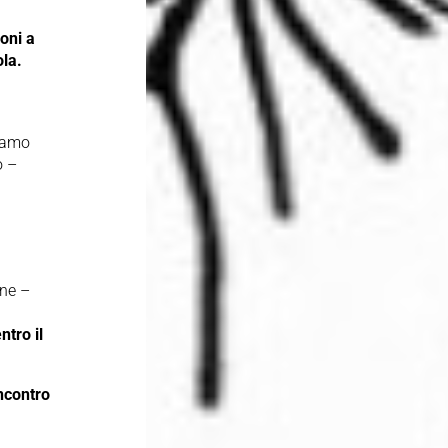
ioni a
ola.
biamo
o –
one –
tro il
incontro