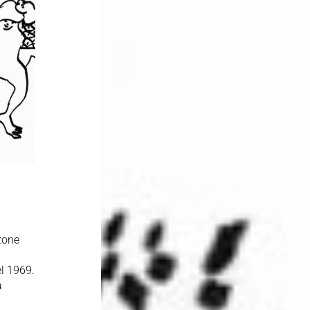
zone
el 1969.
a