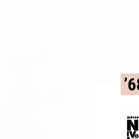
< TUTTI 
’6