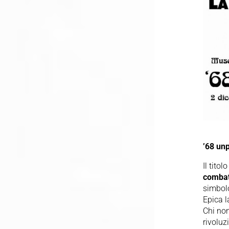
’68 un
Il tito
combat
simbolo
Epica l
Chi non
rivoluz