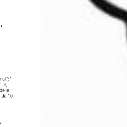
to
o al 31
CTS;
delle
e da 10
o