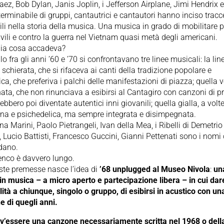
ez, Bob Dylan, Janis Joplin, i Jefferson Airplane, Jimi Hendrix 
nterminabile di gruppi, cantautrici e cantautori hanno inciso tracc
ili nella storia della musica. Una musica in grado di mobilitare p
 civili e contro la guerra nel Vietnam quasi metà degli americani.
alia cosa accadeva?
lo fra gli anni ’60 e ’70 si confrontavano tre linee musicali: la lin
 schierata, che si rifaceva ai canti della tradizione popolare e
ca, che preferiva i palchi delle manifestazioni di piazza; quella 
ta, che non rinunciava a esibirsi al Cantagiro con canzoni di p
ebbero poi diventate autentici inni giovanili; quella gialla, a volt
ona e psichedelica, ma sempre integrata e disimpegnata.
a Marini, Paolo Pietrangeli, Ivan della Mea, i Ribelli di Demetrio
, Lucio Battisti, Francesco Guccini, Gianni Pettenati sono i nomi
rdano.
enco è davvero lungo.
ste premesse nasce l’idea di
’68 unplugged al Museo Nivola
:
un
in musica – a micro aperto e partecipazione libera – in cui dar
lità a chiunque, singolo o gruppo, di esibirsi in acustico con un
 di quegli anni.
v’essere una canzone necessariamente scritta nel 1968 o dell