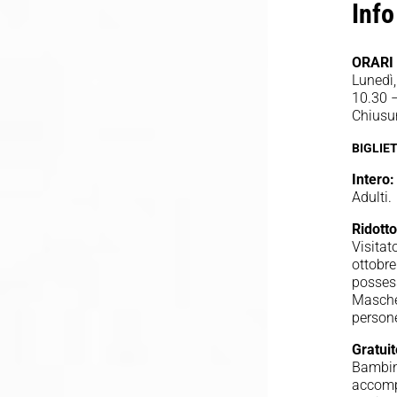
Inf
ORARI
Lunedì,
10.30 
Chiusu
BIGLIET
Intero:
Adult
Ridotto
Visitat
ottobre
possess
Masche
person
Gratui
Bambini
accompa