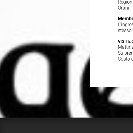
Regiona
Orani
Membe
L’ingre
stesso!
VISITE
Mattina
Su pren
Costo d