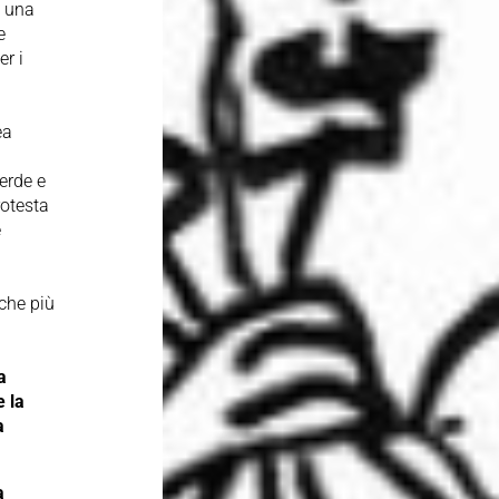
e una
e
er i
ea
verde e
rotesta
e
 che più
a
e la
a
a