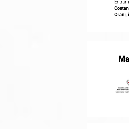
Entramb
Costant
Orani, 
Ma