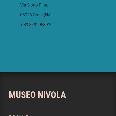
Via Siotto Pintor
08026 Orani (Nu)
+ 39 3492958919
MUSEO NIVOLA