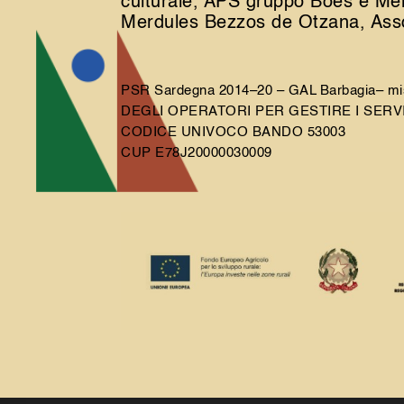
culturale, APS gruppo Boes e Mer
Merdules Bezzos de Otzana, Asso
PSR Sardegna 2014–20 – GAL Barbagia– m
DEGLI OPERATORI PER GESTIRE I SERVI
CODICE UNIVOCO BANDO 53003
CUP E78J20000030009