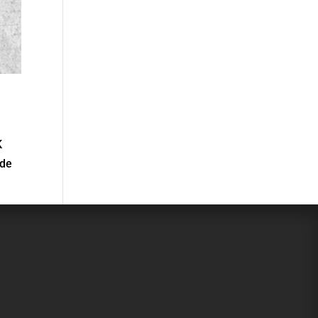
K
nde