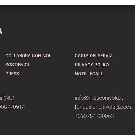
A
COLLABORA CON NOI
CARTA DEI SERVIZI
SOSTIENICI
PRIVACY POLICY
PRESS
NOTE LEGALI
i (NU)
info@museonivola.it
3008770914
fondazionenivola@pec.it
+390784730063