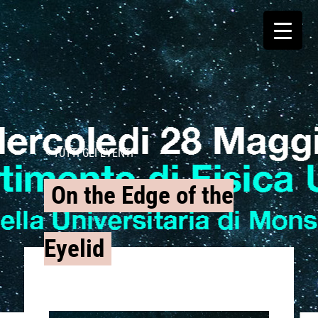
< TUTTI GLI EVENTI
On the Edge of the
Eyelid