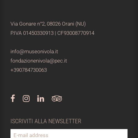
Via Gonare n°2, 08026 Orani (NU)
P.IVA 01450330913 | CF93008770914
info@museonivola.it
fondazionenivola@pec.it
+390784730063
ISCRIVITI ALLA NEWSLETTER