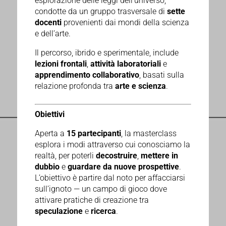
esplorazione delle leggi dell’universo,
condotte da un gruppo trasversale di
sette
docenti
provenienti dai mondi della scienza
e dell’arte.
Il percorso, ibrido e sperimentale, include
lezioni frontali
,
attività laboratoriali
e
apprendimento collaborativo
, basati sulla
relazione profonda tra
arte e scienza
.
Obiettivi
Aperta a
15 partecipanti
, la masterclass
esplora i modi attraverso cui conosciamo la
realtà, per poterli
decostruire
,
mettere in
dubbio
e
guardare da nuove prospettive
.
L’obiettivo è partire dal noto per affacciarsi
sull’ignoto — un campo di gioco dove
attivare pratiche di creazione tra
speculazione
e
ricerca
.