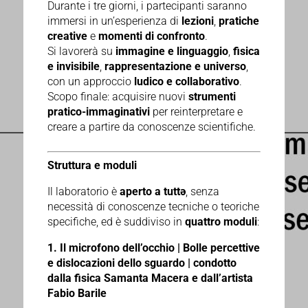
Durante i tre giorni, i partecipanti saranno
immersi in un’esperienza di
lezioni
,
pratiche
creative
e
momenti di confronto
.
Si lavorerà su
immagine e linguaggio
,
fisica
e invisibile
,
rappresentazione e universo
,
con un approccio
ludico e collaborativo
.
Scopo finale: acquisire nuovi
strumenti
pratico-immaginativi
per reinterpretare e
creare a partire da conoscenze scientifiche.
Struttura e moduli
Il laboratorio è
aperto a tuttə
, senza
necessità di conoscenze tecniche o teoriche
specifiche, ed è suddiviso in
quattro moduli
:
1. Il microfono dell’occhio | Bolle percettive
e dislocazioni dello sguardo | c
ondotto
dalla fisica Samanta Macera e dall’artista
Fabio Barile