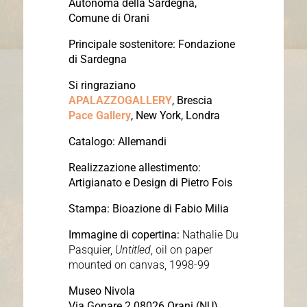
Autonoma della Sardegna,
Comune di Orani
Principale sostenitore:
Fondazione
di Sardegna
Si ringraziano
APALAZZOGALLERY
, Brescia
Pace Gallery
, New York, Londra
Catalogo:
Allemandi
Realizzazione allestimento:
Artigianato e Design di Pietro Fois
Stampa:
Bioazione di Fabio Milia
Immagine di copertina:
Nathalie Du
Pasquier,
Untitled
, oil on paper
mounted on canvas, 1998-99
Museo Nivola
Via Gonare 2 08026 Orani (NU)