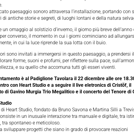
e.
cato paesaggio sonoro attraversa l’installazione, portando con 
i di antiche storie e segreti, di luoghi lontani e della natura selv
 un omaggio al solstizio d’inverno, il giorno più breve dell’anno
per converso, il momento in cui i giorni cominciano ad allungars
nte, in cui la luce riprende la sua lotta con il buio.
atori sono invitati a immergersi in questo paesaggio, a prendersi 
lorare forme, suoni e profumi, per riflettere sulla pace, sull’armon
ellezza, e su quello che accomuna tutti gli esseri viventi.
ntamento è al Padiglione Tavolara il 22 dicembre alle ore 18.3
ntro con Heart Studio e a seguire il live eletronics di Cristõf, il
o di Gavino Murgia Trio Megalitico e il concerto del Tenore di 
Studio
e di Heart Studio, fondato da Bruno Savona e Martina Silli a Trevi
onsiste in un inusuale interazione tra manuale e digitale, tra isti
, tra spontaneo e meticoloso.
 a sviluppare progetti che siano in grado di provocare reazioni