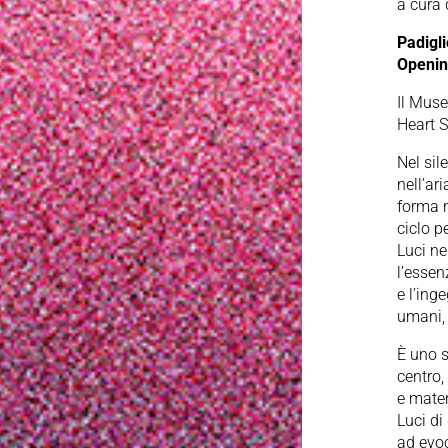
a cura 
Padigl
Openin
Il Muse
Heart S
Nel sil
nell’ar
forma n
ciclo p
Luci ne
l’essen
e l’ing
umani, 
È uno s
centro,
e mater
Luci di
ad evoc