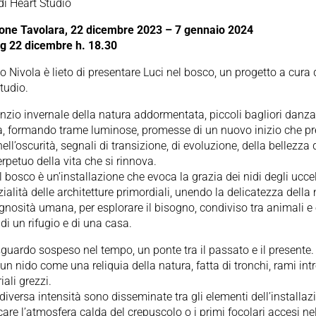
di Heart Studio
ione Tavolara, 22 dicembre 2023 – 7 gennaio 2024
g 22 dicembre h. 18.30
o Nivola è lieto di presentare Luci nel bosco, un progetto a cura 
tudio.
enzio invernale della natura addormentata, piccoli bagliori danz
ia, formando trame luminose, promesse di un nuovo inizio che p
ell’oscurità, segnali di transizione, di evoluzione, della bellezza 
erpetuo della vita che si rinnova.
l bosco è un’installazione che evoca la grazia dei nidi degli uccel
zialità delle architetture primordiali, unendo la delicatezza della
egnosità umana, per esplorare il bisogno, condiviso tra animali e 
di un rifugio e di una casa.
guardo sospeso nel tempo, un ponte tra il passato e il presente.
 un nido come una reliquia della natura, fatta di tronchi, rami intr
iali grezzi.
 diversa intensità sono disseminate tra gli elementi dell’installaz
are l’atmosfera calda del crepuscolo o i primi focolari accesi ne