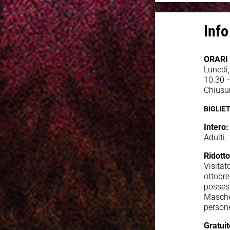
Inf
ORARI
Lunedì,
10.30 
Chiusu
BIGLIET
Intero:
Adult
Ridotto
Visitat
ottobre
possess
Masche
person
Gratui