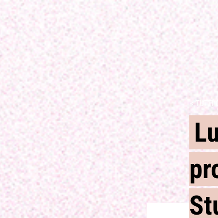
< TUTTI 
Lu
pr
St