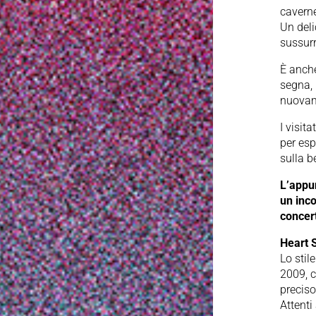
cavern
Un deli
sussurr
È anche
segna, 
nuovame
I visit
per esp
sulla b
L’appu
un inco
concert
Heart 
Lo stil
2009, c
preciso
Attenti