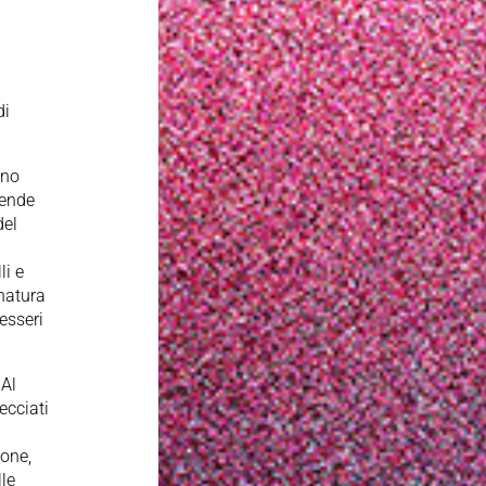
di
ano
rende
del
li e
 natura
esseri
 Al
ecciati
ione,
lle