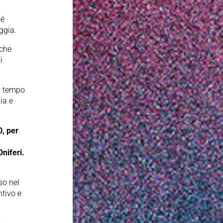
sé
aggia.
 che
i
il tempo
ia e
0, per
Oniferi.
so nel
ntivo e