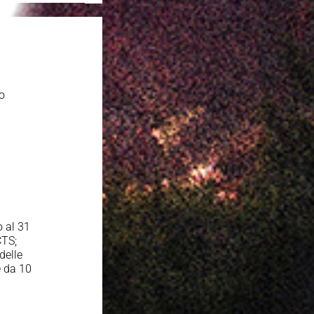
to
o al 31
CTS;
delle
e da 10