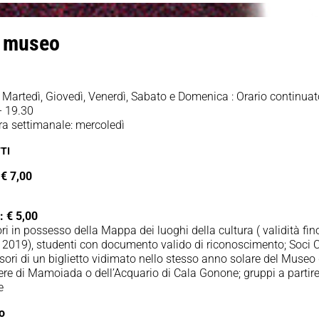
o museo
 Martedì, Giovedì, Venerdì, Sabato e Domenica : Orario continua
– 19.30
ra settimanale: mercoledì
TI
 € 7,00
i.
: € 5,00
ori in possesso della Mappa dei luoghi della cultura ( validità fin
 2019), studenti con documento valido di riconoscimento; Soci 
ori di un biglietto vidimato nello stesso anno solare del Museo 
re di Mamoiada o dell’Acquario di Cala Gonone; gruppi a partir
e
to