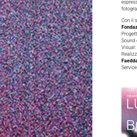
espress
fotograf
Con il 
Fondaz
Progett
Sound 
Visual
Realiz
Faedd
Service