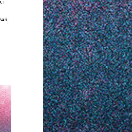
cui
sari
,
o