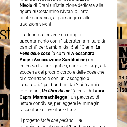
Nivola
di Orani un’istituzione dedicata alla
figura di Costantino Nivola, all’arte
contemporanea, al paesaggio e alle
tradizioni viventi.
L’anteprima prevede un doppio
appuntamento con i “laboratori a misura di
bambini” per bambini dai 6 ai 10 anni
La
Pelle delle cose
(a cura di
Alessandra
Angeli Associazione Sarditudine
) un
percorso tra arte grafica, carte e collage, alla
scoperta del proprio corpo e delle cose che
ci circondano e con un “assaggio di
laboratorio” per bambini dai 2 ai 6 anni e i
loro nonni,
Un libro da me!
(a cura di
Laura
Capra Mammachilegge
) un percorso di
letture condivise, per leggere le immagini,
raccontare e inventare storie.
Il progetto
Isole che parlano … ai
bambini
pone al centro il ‘bambino persona’