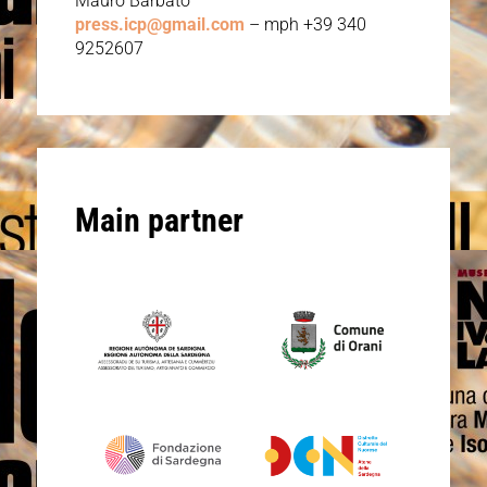
Mauro Barbato
press.icp@gmail.com
– mph +39 340
9252607
Main partner