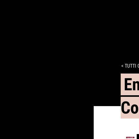
< TUTTI 
En
Co