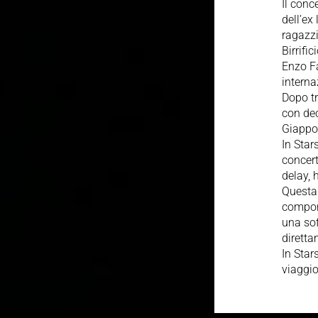
Il conc
dell’ex
ragazzi
Birrifi
Enzo F
interna
Dopo tr
con dec
Giappon
In Star
concert
delay, 
Questa
compone
una sof
diretta
In Star
viaggio