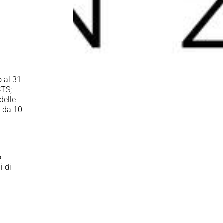
o al 31
CTS;
delle
e da 10
o
i di
i