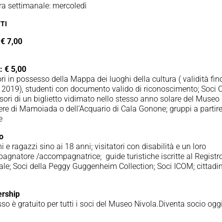
ra settimanale: mercoledì
TI
 € 7,00
i.
: € 5,00
ori in possesso della Mappa dei luoghi della cultura ( validità fin
 2019), studenti con documento valido di riconoscimento; Soci 
ori di un biglietto vidimato nello stesso anno solare del Museo 
re di Mamoiada o dell’Acquario di Cala Gonone; gruppi a partir
e
to
 e ragazzi sino ai 18 anni; visitatori con disabilità e un loro
gnatore /accompagnatrice; guide turistiche iscritte al Registr
le; Soci della Peggy Guggenheim Collection; Soci ICOM; cittadin
rship
sso è gratuito per tutti i soci del Museo Nivola.Diventa socio ogg