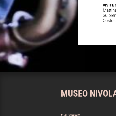
VISITE
Mattina
Su pren
Costo d
MUSEO NIVOL
CHI SIAMO