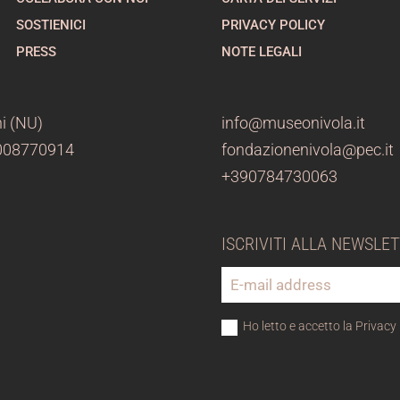
SOSTIENICI
PRIVACY POLICY
PRESS
NOTE LEGALI
i (NU)
info@museonivola.it
3008770914
fondazionenivola@pec.it
+390784730063
ISCRIVITI ALLA NEWSLE
Ho letto e accetto la Privacy