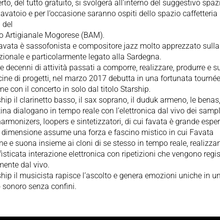
erto, del tutto gratuito, si svolgerà all’interno del suggestivo spaz
 lavatoio e per l’occasione saranno ospiti dello spazio caffetteria 
 del
cio Artigianale Mogorese (BAM).
avata è sassofonista e compositore jazz molto apprezzato sull
zionale e particolarmente legato alla Sardegna.
e decenni di attività passati a comporre, realizzare, produrre e 
ine di progetti, nel marzo 2017 debutta in una fortunata tournée
e con il concerto in solo dal titolo Starship.
ship il clarinetto basso, il sax soprano, il duduk armeno, le benas,
ina dialogano in tempo reale con l’elettronica dal vivo dei sampl
harmonizers, loopers e sintetizzatori, di cui favata è grande esper
 dimensione assume una forza e fascino mistico in cui Favata
 e suona insieme ai cloni di se stesso in tempo reale, realizz
isticata interazione elettronica con ripetizioni che vengono regis
mente dal vivo.
ship il musicista rapisce l’ascolto e genera emozioni uniche in u
 sonoro senza confini.