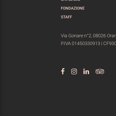
FONDAZIONE
STAFF
Via Gonare n°2, 08026 Oran
P.IVA 01450330913 | CF9