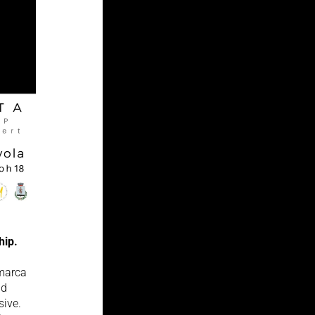
hip.
 marca
ad
sive.