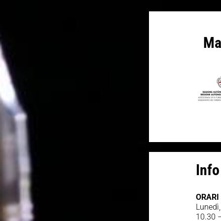
Ma
Inf
ORARI
Lunedì,
10.30 