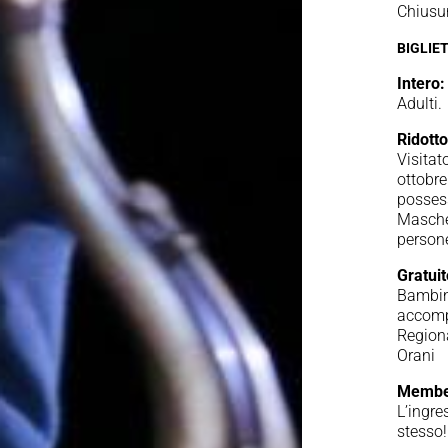
Chiusu
BIGLIET
Intero:
Adult
Ridotto
Visitat
ottobre
possess
Masche
person
Gratui
Bambini
accompa
Regiona
Orani
Membe
L’ingre
stesso!