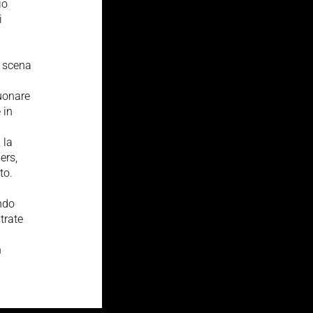
io
i
a scena
suonare
 in
 la
ers,
to.
ando
trate
n