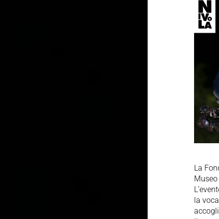
La Fond
Museo N
L’event
la voca
accogli